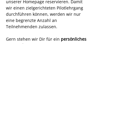
unserer Homepage reservieren. Damit 
wir einen zielgerichteten Pilotlehrgang 
durchführen können, werden wir nur 
eine begrenzte Anzahl an 
Teilnehmenden zulassen.
Gern stehen wir Dir für ein
 persönliches 
Gespräch
 zur Verfügung, um gemeinsam 
Fragen oder Details zu besprechen.
Jetzt Anmelden
Share this event