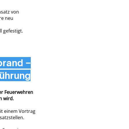
nsatz von
re neu
 gefestigt.
brand –
führung
her Feuerwehren
n wird.
it einem Vortrag
atzstellen.