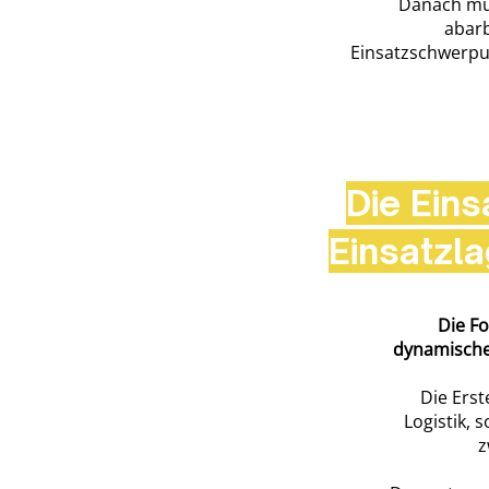
Danach mus
abarb
Einsatzschwerpu
Die Eins
Einsatzl
Die Fo
dynamische
Die Ers
Logistik,
z