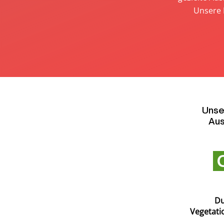
Unsere 
Unse
Aus
G
Du
Vegetati