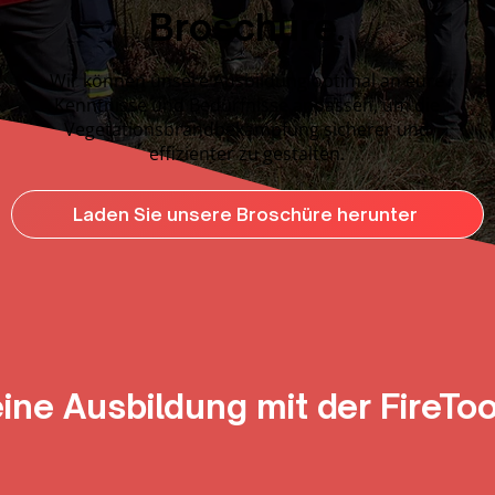
Broschüre.
Wir können unsere Ausbildung optimal an eure
Kenntnisse und Bedürfnisse anpassen, um die
Vegetationsbrandbekämpfung sicherer und
effizienter zu gestalten.
Laden Sie unsere Broschüre herunter
eine Ausbildung mit der FireTo