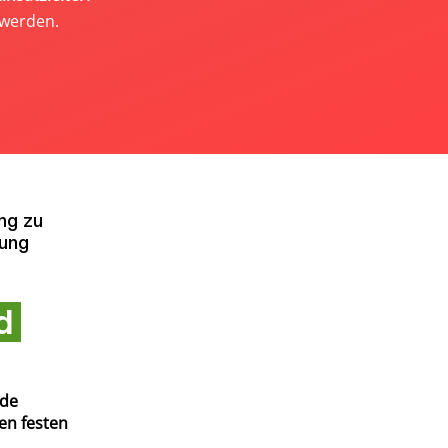
 werden.
ng zu
fung
nd
nde
en festen