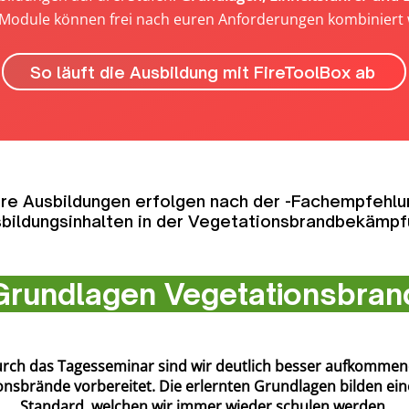
Module können frei nach euren Anforderungen kombiniert
So läuft die Ausbildung mit FireToolBox ab
re Ausbildungen erfolgen nach der -Fachempfehlu
bildungsinhalten in der Vegetationsbrandbekämp
rundlagen Vegetationsbra
rch das Tagesseminar sind wir deutlich besser aufkomme
onsbrände vorbereitet. Die erlernten Grundlagen bilden ein
Standard, welchen wir immer wieder schulen werden.