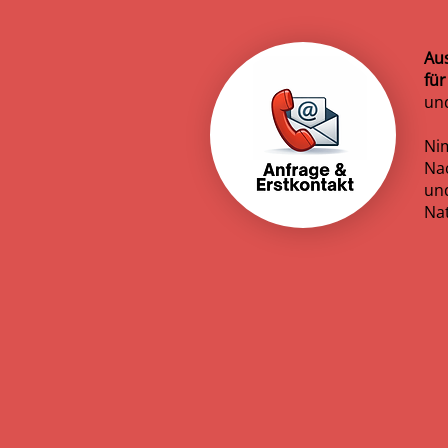
Au
für
und
N
Na
un
Nat