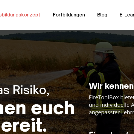
sbildungskonzept
Fortbildungen
Blog
E-Lea
Wir kennen
as Risiko,
FireToolBox bietet
hen euch
und individuelle 
angepasster Lehr
ereit.