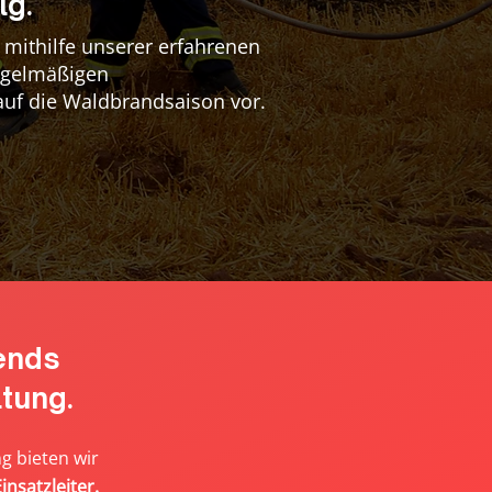
lg.
 mithilfe unserer erfahrenen
egelmäßigen
auf die Waldbrandsaison vor.
ends
tung.
g bieten wir
nsatzleiter.