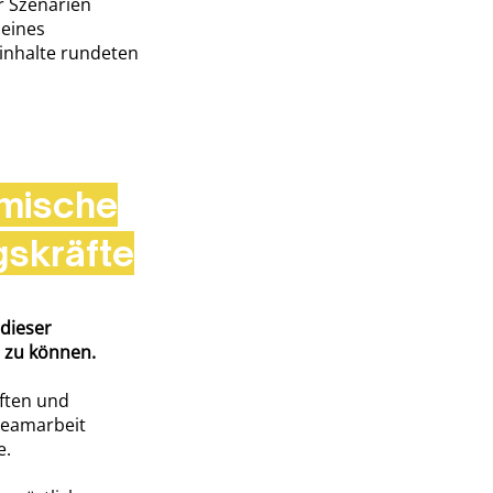
r Szenarien
 eines
inhalte rundeten
amische
gskräfte
 dieser
 zu können.
ften und
Teamarbeit
e.