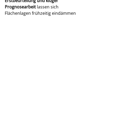
Erstbeurteilung und kluger 
Prognosearbeit
 lassen sich 
Flächenlagen frühzeitig eindämmen 
– oder sogar verhindern.
Jetzt ist die Zeit, um:
Fahrzeuge mit dem richtigen 
Material auszurüsten,
Mannschaften in Beurteilung 
und Prognose zu schulen,
und Einsatzkonzepte für 
Vegetationsbrände zu 
überprüfen.